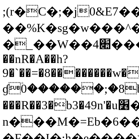
;(r�C�;�j0&E7
��%K�sg�w���
�_��W��4׊����;�oF��+��)=f�l�Q
��nR�A��h?
9�`��=�8��������w
ɠ۠0������;�8b֚��
���R��3�b3�49n'�u׶�H���b'�̰B��K�7�>G
n���M�=Eb�6�
�F��I�:h�e����