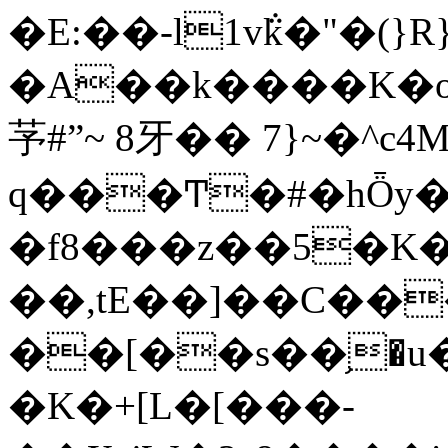
�E:��-l1v݅k�"�(}R
�A��k����K�o
芧#ˮ~ 8⽛�� 7}~�^c
q���Ͳ�#�hȪy
�f8���z��5�K
��,tE��]��C��
��[��s��֥�u�il��ޥؽ
�K�+[L�[���-