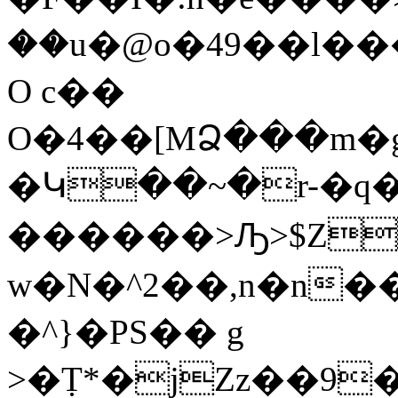
��u�@o�49��l�
O c��
O�4��[MՁ���m�g�
�Կ��~�r-�q�
������> Ԡ>$Z
w�N�^2��,n�n��\��������O
�^}�PS�� g
>�Ṭ*�jZz��9