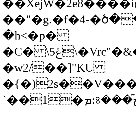
��XejW�2e8����i@�ݺ�Ne��&7�[���
��"�g.�f�4-�ծ
�h<�p�
�C� \ݝ5\�Vrc"�&�x�v�Hvt,ZGlG��
�w2/��]"KU
�{�)2s��V���