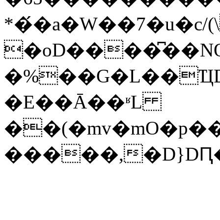
*�́�a�W��7�u�c/(
�oD����͆��NO
�%��G�L��Ҵ
�E��Ā��ʶL
��(�mv�mO�p��
�����,�D}DԤ�