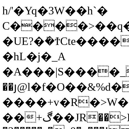
h/'�Yq�3W��h`�
C����>��q�
�UE?�ܺ�ϮCte���
�hL�j�_A
�A���|S����_g
��յ@l�f�O��&%d�
����+v�R�>W�
��+ڰ��JR��>EF��I�