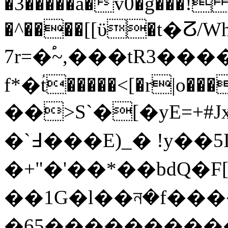
�3�����a�v0�g���!
�^����[[ϋ�t�ⵒ/
7r=�֠~,���tR3�
f*�ؙt�����<[�r|o���]2pϔw�A��
��>S`�[�yE=+
�`߃���E)_� !y��5I�
�+"�'��*��bdQ�F
��1G�l��ন�
�65����������