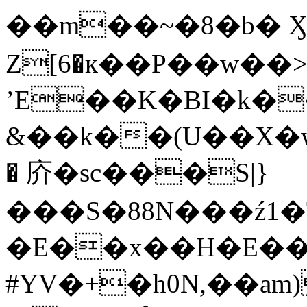
��m��~�8�b� 
Z[6�к��P��w��>
ʼE��K�BI�k�
&��k��(U��X�w.�
� 庎�sc���S|}
���S�88N���ź1�T
�E��x��H�E��
#YV�+�h0N,��am