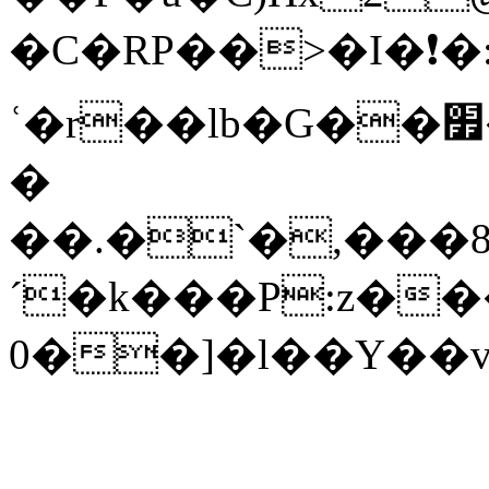
�C�RP��>�I�❗�
ʿ�r��lb�G��׿��G���tPj����T�յ`f�A�%���y�x�/
�
��.�`�,���
´�k���P:z���