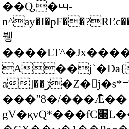
��Q,�ꚇ-
n^ay�I�pF��?RĽc��4M"�a��\ج*aTi��զ%�!C`�N�F�I��m���\�D
뷓
����LT^�Jx�������܅`����4�\P�Sr�E���
A��j`�Da{~
a]��ڒ�Z�j�s*=T��7!YW�E1���$]~����Wٓ�
���"8�/���Ǣ�� pr
gV�қvQ*���fC׍L���<9Y�<]{ɧ