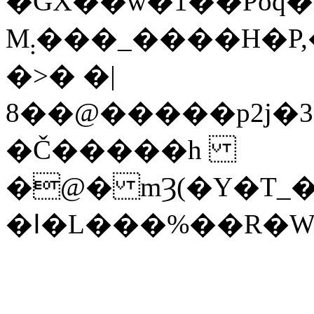
�GX��w�1��Poq
M܄���_����H�P,�}xm޵8��d�W�B8|k�;���L�9!
�>� �|
8��@�����p2j�
�Č�����h
�@� mȜ(�Y�T_�
�ߊ�L���%��R�