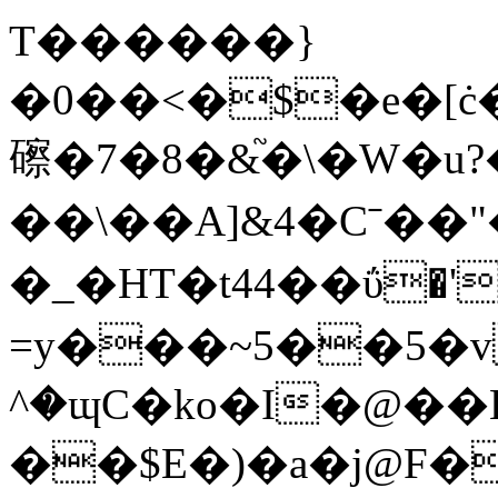
T������}
�0��<�$�e�[ċ�
䃰�7�8�&֘�\�W�u?
��\��A]&4�Cˉ��"�
�_�HT�t44��ΰ�'
=y���~5��5�
^�ɰC�ko�I�@
��K(>B�p
��$E�)�a�j@F�